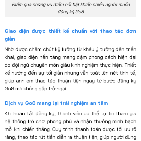
Điểm qua những ưu điểm nổi bật khiến nhiều người muốn
đăng ký Go8
Giao diện được thiết kế chuẩn với thao tác đơn
giản
Nhờ được chăm chút kỹ lưỡng từ khâu ý tưởng đến triển
khai, giao diện nền tảng mang đậm phong cách hiện đại
do đội ngũ chuyên môn giàu kinh nghiệm thực hiện. Thiết
kế hướng đến sự tối giản nhưng vẫn toát lên nét tinh tế,
giúp anh em thao tác thuận tiện ngay từ bước đăng ký
Go8 mà không gặp trở ngại.
Dịch vụ Go8 mang lại trải nghiệm an tâm
Khi hoàn tất đăng ký, thành viên có thể tự tin tham gia
hệ thống trò chơi phong phú và nhận thưởng minh bạch
mỗi khi chiến thắng. Quy trình thanh toán được tối ưu rõ
ràng, thao tác rút tiền diễn ra thuận tiện, giúp người dùng