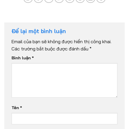
Để lại một bình luận
Email của bạn sẽ không được hiển thị công khai.
Các trường bắt buộc được đánh dấu
*
Bình luận
*
Tên
*