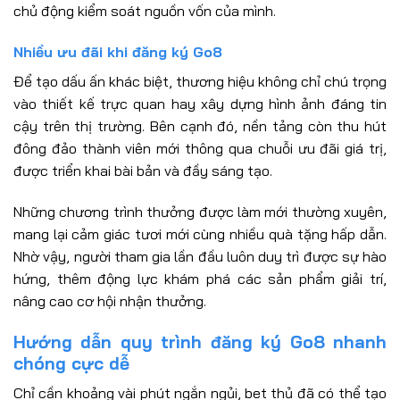
chủ động kiểm soát nguồn vốn của mình.
Nhiều ưu đãi khi đăng ký Go8
Để tạo dấu ấn khác biệt, thương hiệu không chỉ chú trọng
vào thiết kế trực quan hay xây dựng hình ảnh đáng tin
cậy trên thị trường. Bên cạnh đó, nền tảng còn thu hút
đông đảo thành viên mới thông qua chuỗi ưu đãi giá trị,
được triển khai bài bản và đầy sáng tạo.
Những chương trình thưởng được làm mới thường xuyên,
mang lại cảm giác tươi mới cùng nhiều quà tặng hấp dẫn.
Nhờ vậy, người tham gia lần đầu luôn duy trì được sự hào
hứng, thêm động lực khám phá các sản phẩm giải trí,
nâng cao cơ hội nhận thưởng.
Hướng dẫn quy trình đăng ký Go8 nhanh
chóng cực dễ
Chỉ cần khoảng vài phút ngắn ngủi, bet thủ đã có thể tạo