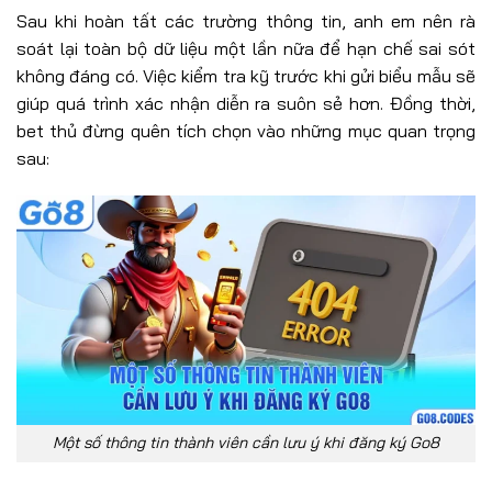
Sau khi hoàn tất các trường thông tin, anh em nên rà
soát lại toàn bộ dữ liệu một lần nữa để hạn chế sai sót
không đáng có. Việc kiểm tra kỹ trước khi gửi biểu mẫu sẽ
giúp quá trình xác nhận diễn ra suôn sẻ hơn. Đồng thời,
bet thủ đừng quên tích chọn vào những mục quan trọng
sau:
Một số thông tin thành viên cần lưu ý khi đăng ký Go8