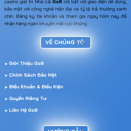
casino giải trí. Nhà cái
Go8
nổi bật với giao diện dễ dùng,
bảo mật với công nghệ hiện đại và tỷ lệ trả thưởng xanh
chín. Đăng ký tài khoản và tham gia ngay hôm nay để
nhận hàng ngàn khuyến mãi cực khủng.
VỀ CHÚNG TÔI
Giới Thiệu Go8
Chính Sách Bảo Mật
Điều Khoản & Điều Kiện
Quyền Riêng Tư
Liên Hệ Go8