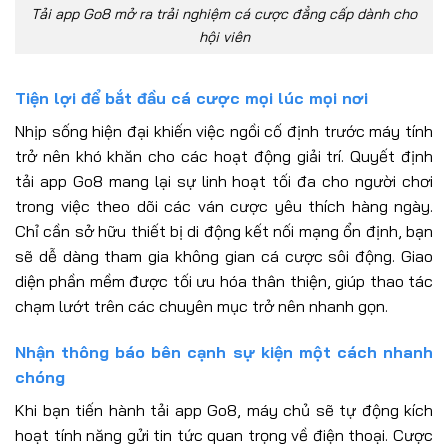
Tải app Go8 mở ra trải nghiệm cá cược đẳng cấp dành cho
hội viên
Tiện lợi để bắt đầu cá cược mọi lúc mọi nơi
Nhịp sống hiện đại khiến việc ngồi cố định trước máy tính
trở nên khó khăn cho các hoạt động giải trí. Quyết định
tải app Go8 mang lại sự linh hoạt tối đa cho người chơi
trong việc theo dõi các ván cược yêu thích hàng ngày.
Chỉ cần sở hữu thiết bị di động kết nối mạng ổn định, bạn
sẽ dễ dàng tham gia không gian cá cược sôi động. Giao
diện phần mềm được tối ưu hóa thân thiện, giúp thao tác
chạm lướt trên các chuyên mục trở nên nhanh gọn.
Nhận thông báo bên cạnh sự kiện một cách nhanh
chóng
Khi bạn tiến hành tải app Go8, máy chủ sẽ tự động kích
hoạt tính năng gửi tin tức quan trọng về điện thoại. Cược