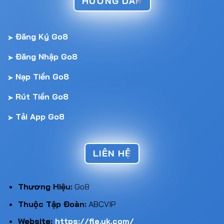
HƯỚNG DẪN
Đăng Ký Go8
Đăng Nhập Go8
Nạp Tiền Go8
Rút Tiền Go8
Tải App Go8
LIÊN HỆ
Thương Hiệu:
Go8
Thuộc Tập Đoàn:
ABCVIP
Website:
https://fle.uk.com/