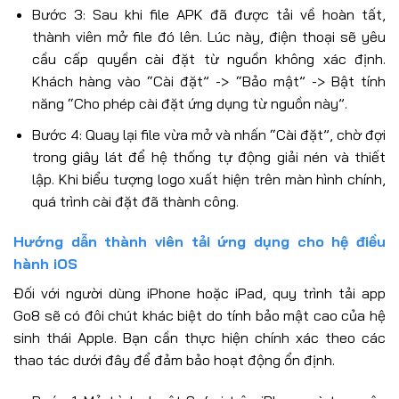
Bước 3: Sau khi file APK đã được tải về hoàn tất,
thành viên mở file đó lên. Lúc này, điện thoại sẽ yêu
cầu cấp quyền cài đặt từ nguồn không xác định.
Khách hàng vào “Cài đặt” -> “Bảo mật” -> Bật tính
năng “Cho phép cài đặt ứng dụng từ nguồn này”.
Bước 4: Quay lại file vừa mở và nhấn “Cài đặt”, chờ đợi
trong giây lát để hệ thống tự động giải nén và thiết
lập. Khi biểu tượng logo xuất hiện trên màn hình chính,
quá trình cài đặt đã thành công.
Hướng dẫn thành viên tải ứng dụng cho hệ điều
hành iOS
Đối với người dùng iPhone hoặc iPad, quy trình tải app
Go8 sẽ có đôi chút khác biệt do tính bảo mật cao của hệ
sinh thái Apple. Bạn cần thực hiện chính xác theo các
thao tác dưới đây để đảm bảo hoạt động ổn định.