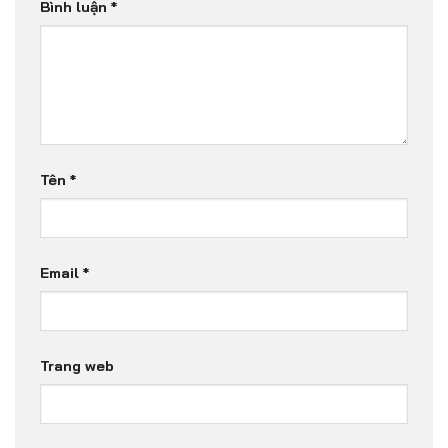
Bình luận
*
Tên
*
Email
*
Trang web