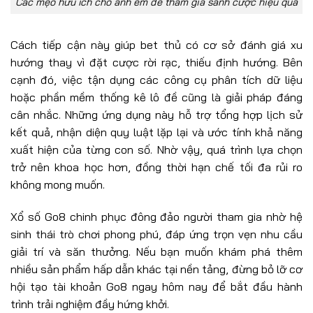
Các mẹo hữu ích cho anh em để tham gia sảnh cược hiệu quả
Cách tiếp cận này giúp bet thủ có cơ sở đánh giá xu
hướng thay vì đặt cược rời rạc, thiếu định hướng. Bên
cạnh đó, việc tận dụng các công cụ phân tích dữ liệu
hoặc phần mềm thống kê lô đề cũng là giải pháp đáng
cân nhắc. Những ứng dụng này hỗ trợ tổng hợp lịch sử
kết quả, nhận diện quy luật lặp lại và ước tính khả năng
xuất hiện của từng con số. Nhờ vậy, quá trình lựa chọn
trở nên khoa học hơn, đồng thời hạn chế tối đa rủi ro
không mong muốn.
Xổ số Go8 chinh phục đông đảo người tham gia nhờ hệ
sinh thái trò chơi phong phú, đáp ứng trọn vẹn nhu cầu
giải trí và săn thưởng. Nếu bạn muốn khám phá thêm
nhiều sản phẩm hấp dẫn khác tại nền tảng, đừng bỏ lỡ cơ
hội tạo tài khoản Go8 ngay hôm nay để bắt đầu hành
trình trải nghiệm đầy hứng khởi.