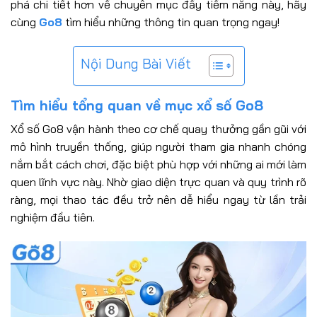
phá chi tiết hơn về chuyên mục đầy tiềm năng này, hãy
cùng
Go8
tìm hiểu những thông tin quan trọng ngay!
Nội Dung Bài Viết
Tìm hiểu tổng quan về mục xổ số Go8
Xổ số Go8 vận hành theo cơ chế quay thưởng gần gũi với
mô hình truyền thống, giúp người tham gia nhanh chóng
nắm bắt cách chơi, đặc biệt phù hợp với những ai mới làm
quen lĩnh vực này. Nhờ giao diện trực quan và quy trình rõ
ràng, mọi thao tác đều trở nên dễ hiểu ngay từ lần trải
nghiệm đầu tiên.