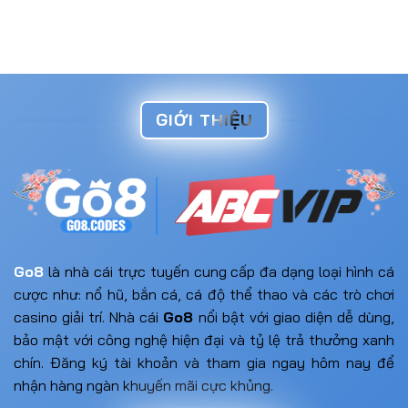
GIỚI THIỆU
Go8
là nhà cái trực tuyến cung cấp đa dạng loại hình cá
cược như: nổ hũ, bắn cá, cá độ thể thao và các trò chơi
casino giải trí. Nhà cái
Go8
nổi bật với giao diện dễ dùng,
bảo mật với công nghệ hiện đại và tỷ lệ trả thưởng xanh
chín. Đăng ký tài khoản và tham gia ngay hôm nay để
nhận hàng ngàn khuyến mãi cực khủng.