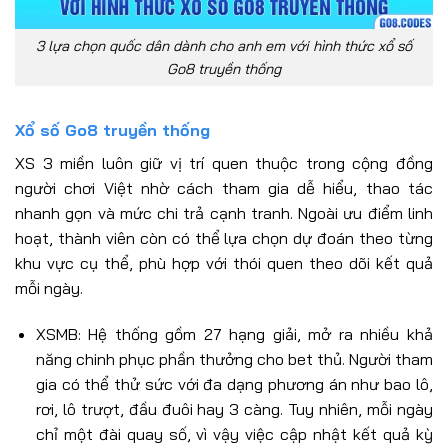
3 lựa chọn quốc dân dành cho anh em với hình thức xổ số
Go8 truyền thống
Xổ số Go8 truyền thống
XS 3 miền luôn giữ vị trí quen thuộc trong cộng đồng
người chơi Việt nhờ cách tham gia dễ hiểu, thao tác
nhanh gọn và mức chi trả cạnh tranh. Ngoài ưu điểm linh
hoạt, thành viên còn có thể lựa chọn dự đoán theo từng
khu vực cụ thể, phù hợp với thói quen theo dõi kết quả
mỗi ngày.
XSMB: Hệ thống gồm 27 hạng giải, mở ra nhiều khả
năng chinh phục phần thưởng cho bet thủ. Người tham
gia có thể thử sức với đa dạng phương án như bao lô,
rơi, lô trượt, đầu đuôi hay 3 càng. Tuy nhiên, mỗi ngày
chỉ một đài quay số, vì vậy việc cập nhật kết quả kỳ