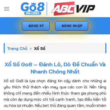
Bỏ
qua
nội
dung
ĐĂNG KÝ
ĐĂNG NHẬP
Trang Chủ
»
Xổ Số
Xổ Số Go8 – Đánh Lô, Dò Đề Chuẩn Và
Nhanh Chóng Nhất
Xổ số Go8 là lựa chọn đáng tin cậy dành cho những ai
yêu thích thử thách vận may qua các con lô. Nền tảng
không chỉ mang đến nhiều hình thức tham gia phong phú
mà còn áp dụng mức chi trả cạnh tranh, tạo điều kiện tối
ưu hóa lợi nhuận. Nếu bet thủ đang quan tâm, muốn khám