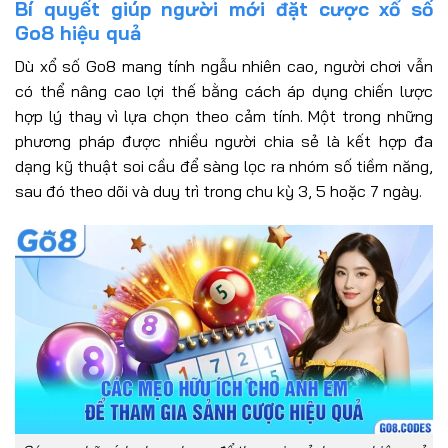
Bí quyết giúp người mới đặt cược xổ số
Go8 hiệu quả
Dù xổ số Go8 mang tính ngẫu nhiên cao, người chơi vẫn
có thể nâng cao lợi thế bằng cách áp dụng chiến lược
hợp lý thay vì lựa chọn theo cảm tính. Một trong những
phương pháp được nhiều người chia sẻ là kết hợp đa
dạng kỹ thuật soi cầu để sàng lọc ra nhóm số tiềm năng,
sau đó theo dõi và duy trì trong chu kỳ 3, 5 hoặc 7 ngày.