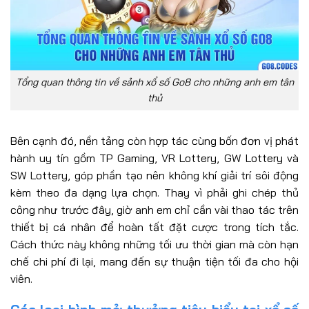
Tổng quan thông tin về sảnh xổ số Go8 cho những anh em tân
thủ
Bên cạnh đó, nền tảng còn hợp tác cùng bốn đơn vị phát
hành uy tín gồm TP Gaming, VR Lottery, GW Lottery và
SW Lottery, góp phần tạo nên không khí giải trí sôi động
kèm theo đa dạng lựa chọn. Thay vì phải ghi chép thủ
công như trước đây, giờ anh em chỉ cần vài thao tác trên
thiết bị cá nhân để hoàn tất đặt cược trong tích tắc.
Cách thức này không những tối ưu thời gian mà còn hạn
chế chi phí đi lại, mang đến sự thuận tiện tối đa cho hội
viên.