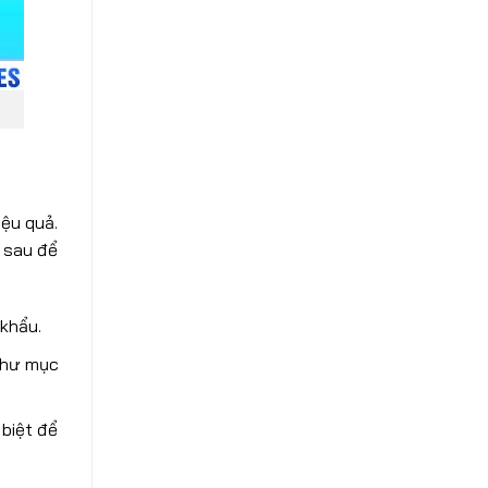
iệu quả.
 sau để
 khẩu.
 thư mục
biệt để