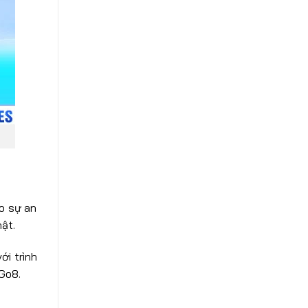
ho sự an
ật.
ới trình
 Go8.