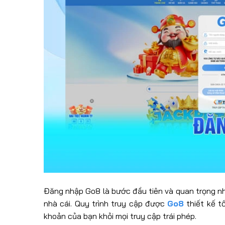
Đăng nhập Go8 là bước đầu tiên và quan trọng nhấ
nhà cái. Quy trình truy cập được
Go8
thiết kế t
khoản của bạn khỏi mọi truy cập trái phép.