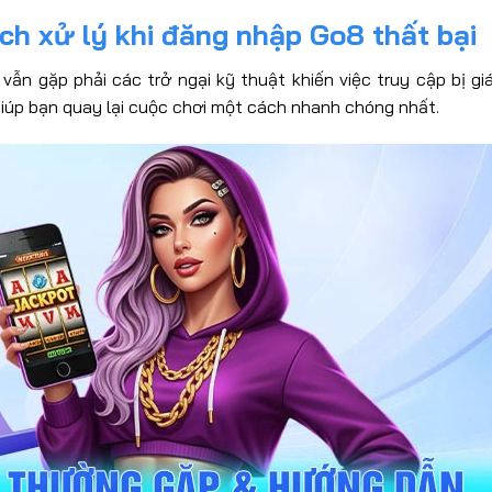
h xử lý khi đăng nhập Go8 thất bại
i vẫn gặp phải các trở ngại kỹ thuật khiến việc truy cập bị g
giúp bạn quay lại cuộc chơi một cách nhanh chóng nhất.