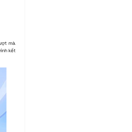
mượt mà.
rình kết