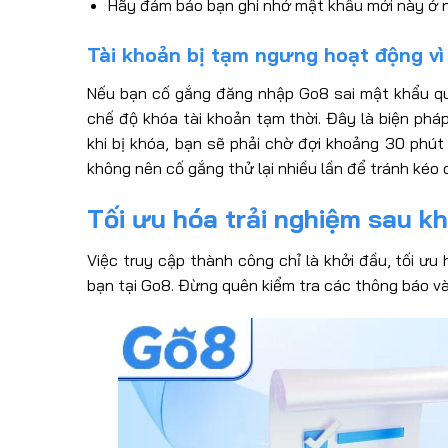
Hãy đảm bảo bạn ghi nhớ mật khẩu mới này ở nơ
Tài khoản bị tạm ngưng hoạt động vì 
Nếu bạn cố gắng đăng nhập Go8 sai mật khẩu quá
chế độ khóa tài khoản tạm thời. Đây là biện ph
khi bị khóa, bạn sẽ phải chờ đợi khoảng 30 phút 
không nên cố gắng thử lại nhiều lần để tránh kéo 
Tối ưu hóa trải nghiệm sau k
Việc truy cập thành công chỉ là khởi đầu, tối ưu
bạn tại Go8. Đừng quên kiểm tra các thông báo v