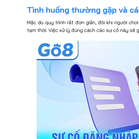
Tình huống thường gặp và các
Mặc dù quy trình rất đơn giản, đôi khi người chơ
tạm thời. Việc xử lý đúng cách các sự cố này sẽ 