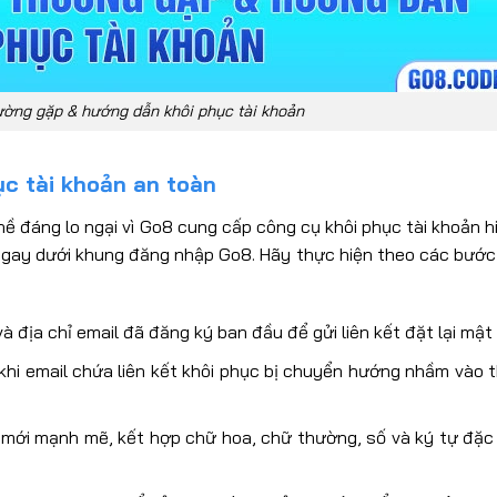
ờng gặp & hướng dẫn khôi phục tài khoản
c tài khoản an toàn
hề đáng lo ngại vì Go8 cung cấp công cụ khôi phục tài khoản h
gay dưới khung đăng nhập Go8. Hãy thực hiện theo các bước
địa chỉ email đã đăng ký ban đầu để gửi liên kết đặt lại mật
 khi email chứa liên kết khôi phục bị chuyển hướng nhầm vào
 mới mạnh mẽ, kết hợp chữ hoa, chữ thường, số và ký tự đặc 