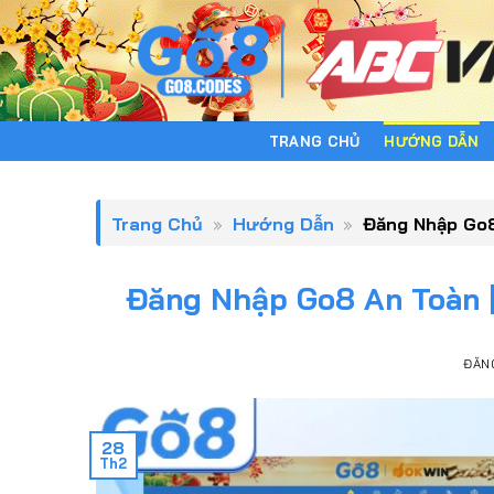
Bỏ
qua
nội
dung
TRANG CHỦ
HƯỚNG DẪN
Trang Chủ
»
Hướng Dẫn
»
Đăng Nhập Go8 
Đăng Nhập Go8 An Toàn |
ĐĂN
28
Th2