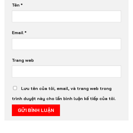
Tên
*
Email
*
Trang web
Lưu tên của tôi, email, và trang web trong
trình duyệt này cho lần bình luận kế tiếp của tôi.