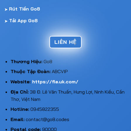
Rút Tiền Go8
Tải App Go8
LIÊN HỆ
Thương Hiệu:
Go8
Thuộc Tập Đoàn:
ABCVIP
Website:
https://fle.uk.com/
Địa Chỉ:
38 Đ. Lê Văn Thuấn, Hưng Lợi, Ninh Kiều, Cần
Thơ, Việt Nam
Hotline:
0945822355
Email:
contact@go8.codes
Postal code:
90000