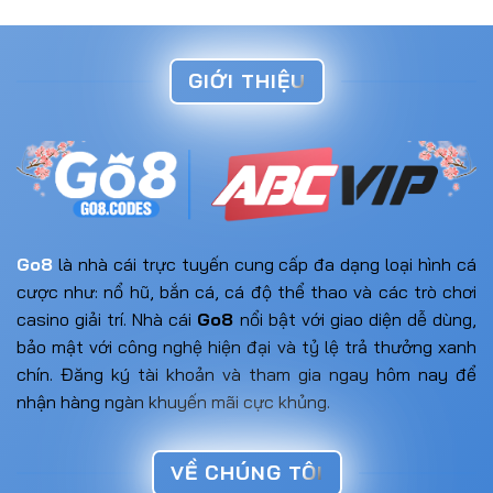
GIỚI THIỆU
Go8
là nhà cái trực tuyến cung cấp đa dạng loại hình cá
cược như: nổ hũ, bắn cá, cá độ thể thao và các trò chơi
casino giải trí. Nhà cái
Go8
nổi bật với giao diện dễ dùng,
bảo mật với công nghệ hiện đại và tỷ lệ trả thưởng xanh
chín. Đăng ký tài khoản và tham gia ngay hôm nay để
nhận hàng ngàn khuyến mãi cực khủng.
VỀ CHÚNG TÔI