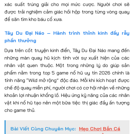
xác suất trúng giải cho mọi mức cược. Người chơi sẽ
được trải nghiệm cảm giác hồi hộp trong từng vòng quay
để săn tìm kho báu cổ xưa.
Tây Du Đại Náo – Hành trình thỉnh kinh đầy rẫy
phần thưởng
Dựa trên cốt truyện kinh điển, Tây Du Đại Náo mang đến
những màn quay hũ kịch tính với sự xuất hiện của các
nhân vật quen thuộc. Một trong những lý do giúp sản
phẩm nằm trong top 5 game nổ hũ uy tín 2026 chính là
tính năng “Wild mở rộng” độc đáo. Mỗi khi kích hoạt được
chế độ quay miễn phí, người chơi có cơ hội nhận về những
khoản lợi nhuận khổng lồ. Hiệu ứng kỹ năng của các nhân
vật khi nổ hũ tạo nên một bữa tiệc thị giác đầy ấn tượng
cho game thủ.
Bài Viết Cùng Chuyên Mục:
Mẹo Chơi Bắn Cá