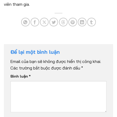
viên tham gia.
Để lại một bình luận
Email của bạn sẽ không được hiển thị công khai.
Các trường bắt buộc được đánh dấu
*
Bình luận
*