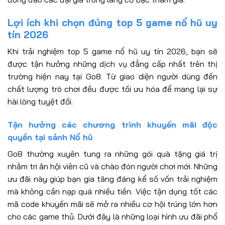
Lợi ích khi chọn đúng top 5 game nổ hũ uy
tín 2026
Khi trải nghiệm top 5 game nổ hũ uy tín 2026, bạn sẽ
được tận hưởng những dịch vụ đẳng cấp nhất trên thị
trường hiện nay tại Go8. Từ giao diện người dùng đến
chất lượng trò chơi đều được tối ưu hóa để mang lại sự
hài lòng tuyệt đối.
Tận hưởng các chương trình khuyến mãi độc
quyền tại sảnh Nổ hũ
Go8 thường xuyên tung ra những gói quà tặng giá trị
nhằm tri ân hội viên cũ và chào đón người chơi mới. Những
ưu đãi này giúp bạn gia tăng đáng kể số vốn trải nghiệm
mà không cần nạp quá nhiều tiền. Việc tận dụng tốt các
mã code khuyến mãi sẽ mở ra nhiều cơ hội trúng lớn hơn
cho các game thủ. Dưới đây là những loại hình ưu đãi phổ