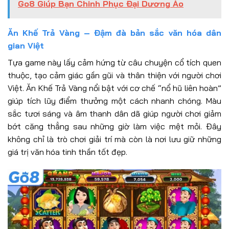
Go8 Giúp Bạn Chinh Phục Đại Dương Ảo
Ăn Khế Trả Vàng – Đậm đà bản sắc văn hóa dân
gian Việt
Tựa game này lấy cảm hứng từ câu chuyện cổ tích quen
thuộc, tạo cảm giác gần gũi và thân thiện với người chơi
Việt. Ăn Khế Trả Vàng nổi bật với cơ chế “nổ hũ liên hoàn”
giúp tích lũy điểm thưởng một cách nhanh chóng. Màu
sắc tươi sáng và âm thanh dân dã giúp người chơi giảm
bớt căng thẳng sau những giờ làm việc mệt mỏi. Đây
không chỉ là trò chơi giải trí mà còn là nơi lưu giữ những
giá trị văn hóa tinh thần tốt đẹp.