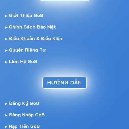
Giới Thiệu Go8
Chính Sách Bảo Mật
Điều Khoản & Điều Kiện
Quyền Riêng Tư
Liên Hệ Go8
HƯỚNG DẪN
Đăng Ký Go8
Đăng Nhập Go8
Nạp Tiền Go8