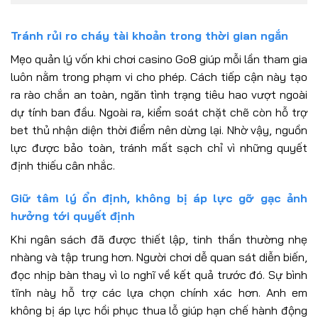
Tránh rủi ro cháy tài khoản trong thời gian ngắn
Mẹo quản lý vốn khi chơi casino Go8 giúp mỗi lần tham gia
luôn nằm trong phạm vi cho phép. Cách tiếp cận này tạo
ra rào chắn an toàn, ngăn tình trạng tiêu hao vượt ngoài
dự tính ban đầu. Ngoài ra, kiểm soát chặt chẽ còn hỗ trợ
bet thủ nhận diện thời điểm nên dừng lại. Nhờ vậy, nguồn
lực được bảo toàn, tránh mất sạch chỉ vì những quyết
định thiếu cân nhắc.
Giữ tâm lý ổn định, không bị áp lực gỡ gạc ảnh
hưởng tới quyết định
Khi ngân sách đã được thiết lập, tinh thần thường nhẹ
nhàng và tập trung hơn. Người chơi dễ quan sát diễn biến,
đọc nhịp bàn thay vì lo nghĩ về kết quả trước đó. Sự bình
tĩnh này hỗ trợ các lựa chọn chính xác hơn. Anh em
không bị áp lực hồi phục thua lỗ giúp hạn chế hành động