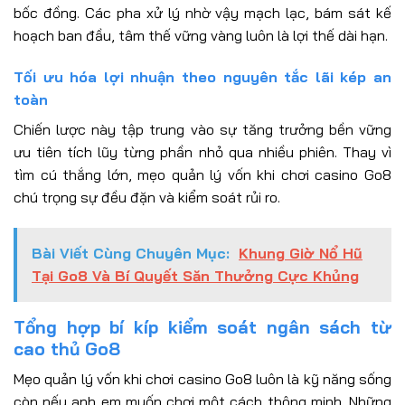
bốc đồng. Các pha xử lý nhờ vậy mạch lạc, bám sát kế
hoạch ban đầu, tâm thế vững vàng luôn là lợi thế dài hạn.
Tối ưu hóa lợi nhuận theo nguyên tắc lãi kép an
toàn
Chiến lược này tập trung vào sự tăng trưởng bền vững
ưu tiên tích lũy từng phần nhỏ qua nhiều phiên. Thay vì
tìm cú thắng lớn, mẹo quản lý vốn khi chơi casino Go8
chú trọng sự đều đặn và kiểm soát rủi ro.
Bài Viết Cùng Chuyên Mục:
Khung Giờ Nổ Hũ
Tại Go8 Và Bí Quyết Săn Thưởng Cực Khủng
Tổng hợp bí kíp kiểm soát ngân sách từ
cao thủ Go8
Mẹo quản lý vốn khi chơi casino Go8 luôn là kỹ năng sống
còn nếu anh em muốn chơi một cách thông minh. Những