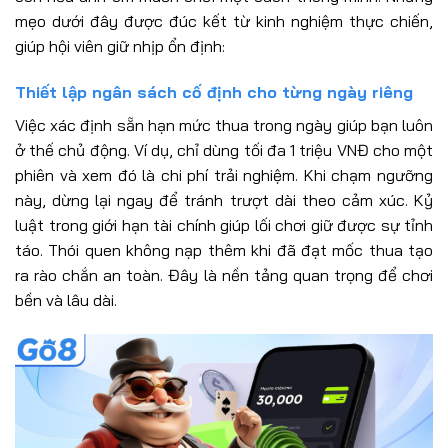
mẹo dưới đây được đúc kết từ kinh nghiệm thực chiến,
giúp hội viên giữ nhịp ổn định:
Thiết lập ngân sách cố định cho từng ngày riêng
Việc xác định sẵn hạn mức thua trong ngày giúp bạn luôn
ở thế chủ động. Ví dụ, chỉ dùng tối đa 1 triệu VNĐ cho một
phiên và xem đó là chi phí trải nghiệm. Khi chạm ngưỡng
này, dừng lại ngay để tránh trượt dài theo cảm xúc. Kỷ
luật trong giới hạn tài chính giúp lối chơi giữ được sự tỉnh
táo. Thói quen không nạp thêm khi đã đạt mốc thua tạo
ra rào chắn an toàn. Đây là nền tảng quan trọng để chơi
bền và lâu dài.